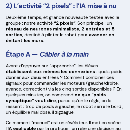
2) L’activité “2 pixels” : l’IA mise à nu
Deuxième temps, et grande nouveauté testée avec le
groupe : notre activité
“2 pixels”
. Son principe : un
réseau de neurones minimaliste, 2 entrées et 5
sorties
, destiné à piloter le robot pour
avancer en
évitant les murs
.
Étape A —
Câbler à la main
Avant d’appuyer sur “apprendre”, les élèves
établissent eux‑mêmes les connexions
: quels poids
donner aux deux entrées ? Comment combiner ces
signaux pour commander les moteurs (gauche/droite,
avance, correction) via les cinq sorties disponibles ? En
quelques minutes, on comprend
ce que “poids
synaptique” veut dire
, parce qu’on le règle, on le
ressent : trop de poids à gauche, le robot serre le bord ;
un équilibre mal dosé, il zigzague.
Ce moment “manuel” est un révélateur. Il met en scène
l’
IA explicable
par la pratique : on relie une décision au