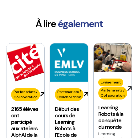
À lire
également
Evènement
Partenariats /
Partenariats /
Partenariats /
Collaboration
Collaboration
Collaboration
Learning
2165 élèves
Début des
Robots à la
ont
cours de
conquête
participé
Learning
du monde
aux ateliers
Robots à
Learning
AlphAI de la
l'Ecole de