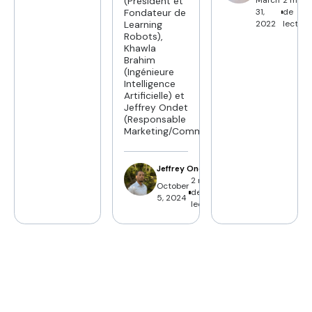
(Président et
31,
de
Fondateur de
2022
lecture
Learning
Robots),
Khawla
Brahim
(Ingénieure
Intelligence
Artificielle) et
Jeffrey Ondet
(Responsable
Marketing/Communication)...
Jeffrey Ondet
2 min
October
de
5, 2024
lecture