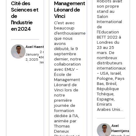
Robots avait
Cité des
Management
son propre
Sciences et
Léonard de
stand au
de
Vinci
Salon
International
l'Industrie
C'est avec
de
beaucoup
en 2024
l'Education
d'enthousiasme
BETT 2022 à
que nous
Londres du
avons
Axel Haentjens
23 au 25
débuté, le 9
2 min
mars. De
septembre
January
de
nombreux
dernier, notre
2, 2025
lecture
distributeurs
collaboration
internationaux
avec EMLV -
- USA, Israël,
École de
Pologne, Pays
Management
Bas, Brésil,
Léonard de
République
Vinci lors de
Tchèque,
notre
Espagne,
première
Emirats
journée de
Arabes Unis...
formation
dédiée à l'IA,
animée par
Axel
Thomas
Haentjens
Deneux
March
2 min