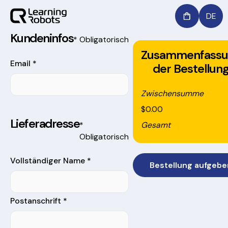
DE
Kundeninfos
* Obligatorisch
Zusammenfassu
Email *
der Bestellun
Zwischensumme
$0.00
Lieferadresse
Gesamt
*
Obligatorisch
Vollständiger Name *
Bestellung aufgebe
Postanschrift *