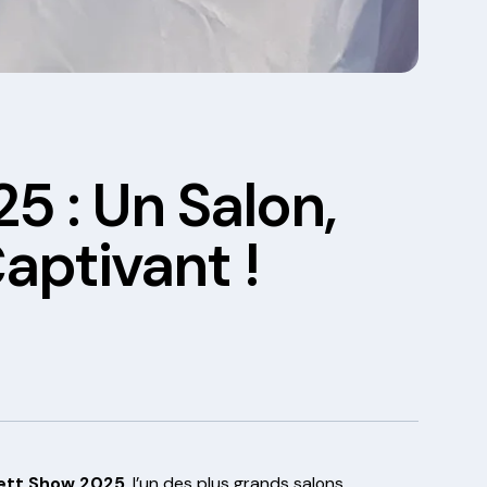
5 : Un Salon,
aptivant !
ett Show 2025
, l’un des plus grands salons