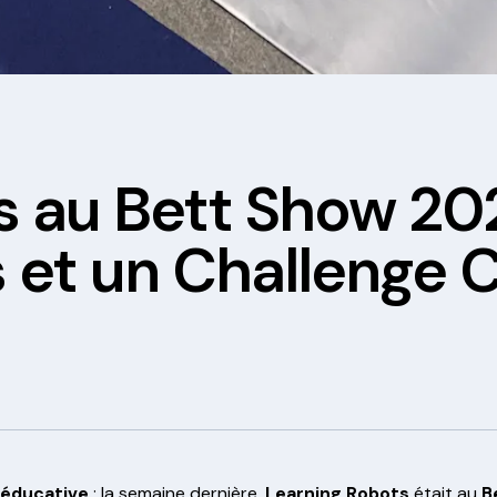
 au Bett Show 202
et un Challenge C
e éducative
: la semaine dernière,
Learning Robots
était au
B