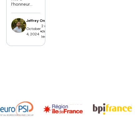
l’honneur...
Jeffrey Ondet
2 min
October
de
4, 2024
lecture