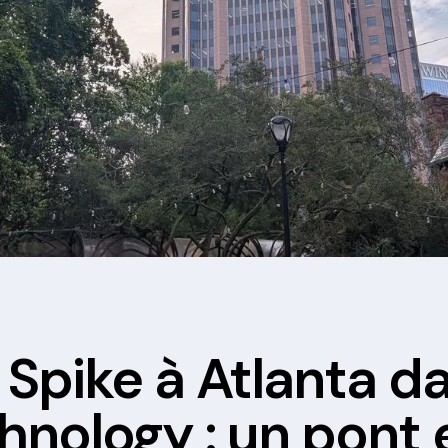
Spike à Atlanta da
hnology : un pont 