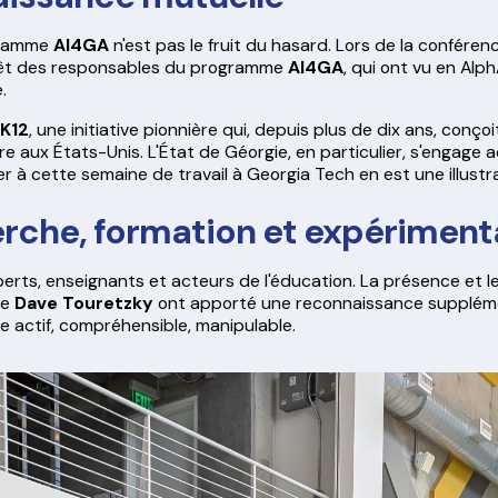
ogramme
AI4GA
n'est pas le fruit du hasard. Lors de la confére
érêt des responsables du programme
AI4GA
, qui ont vu en Alph
.
4K12
, une initiative pionnière qui, depuis plus de dix ans, conço
aire aux États-Unis. L'État de Géorgie, en particulier, s'engage
er à cette semaine de travail à Georgia Tech en est une illustra
erche, formation et expériment
experts, enseignants et acteurs de l'éducation. La présence et
re
Dave Touretzky
ont apporté une reconnaissance supplémen
ge actif, compréhensible, manipulable.