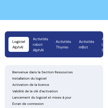
Activités
Act
Logiciel
Activités
Activités
robot
LE
AlphAI
Thymio
mBot
AlphAI
Spi
Bienvenue dans la Section Ressources
Installation du logiciel
Activation de la licence
Validité de la clé d’activation
Lancement du logiciel et mises à jour
Écran de connexion