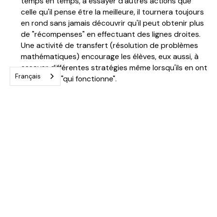
temps en temps, à essayer d'autres actions que
celle qu'il pense être la meilleure, il tournera toujours
en rond sans jamais découvrir qu'il peut obtenir plus
de "récompenses" en effectuant des lignes droites.
Une activité de transfert (résolution de problèmes
mathématiques) encourage les élèves, eux aussi, à
essayer différentes stratégies même lorsqu'ils en ont
Français
trouvé une "qui fonctionne".
Institutionnalisation :
une discussion de classe
permet d'établir une carte mentale des bonnes
attitudes à avoir dans une nouvelle tâche de
résolution de problème, de la persévérance en
situation d'échec à la poursuite de l'amélioration en
situation de réussite.
Marie a prouvé que cet atelier permettait d'améliorer
les résultats d'élèves de CM1 dans des tests bien
établis d'aptitude à la résolution de problème. Nous
mettrons bientôt en ligne le déroulé de ses ateliers,
vous pouvez au besoin
nous contacter
pour que nous