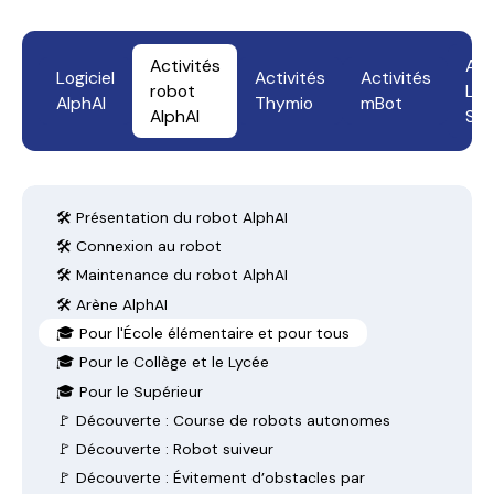
Activités
Act
Logiciel
Activités
Activités
robot
LE
AlphAI
Thymio
mBot
AlphAI
Spi
🛠️ Présentation du robot AlphAI
🛠️ Connexion au robot
🛠️ Maintenance du robot AlphAI
🛠️ Arène AlphAI
🎓 Pour l'École élémentaire et pour tous
🎓 Pour le Collège et le Lycée
🎓 Pour le Supérieur
🚩 Découverte : Course de robots autonomes
🚩 Découverte : Robot suiveur
🚩 Découverte : Évitement d’obstacles par